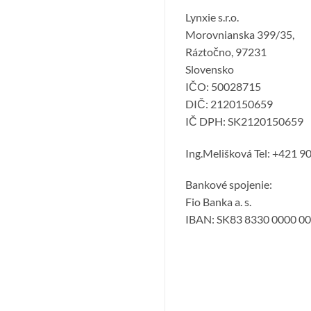
Lynxie s.r.o.
Morovnianska 399/35,
Ráztočno, 97231
Slovensko
IČO: 50028715
DIČ: 2120150659
IČ DPH: SK2120150659
Ing.Melišková Tel: +421 9
Bankové spojenie:
Fio Banka a. s.
IBAN: SK83 8330 0000 0