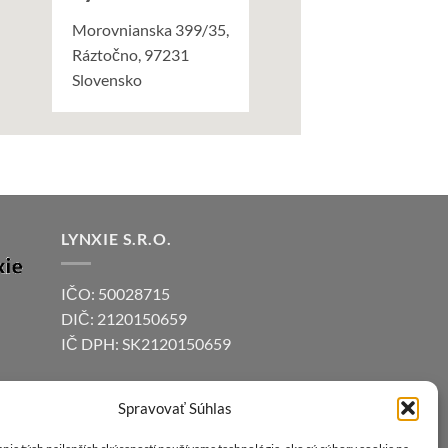
Morovnianska 399/35,
Ráztočno, 97231
Slovensko
LYNXIE S.R.O.
IČO: 50028715
DIČ: 2120150659
IČ DPH: SK2120150659
Bankové spojenie:
Spravovať Súhlas
Fio Banka a. s.
IBAN: SK83 8330 0000 0028 0090