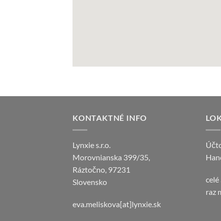
KONTAKTNÉ INFO
LOK
Lynxie s.r.o.
Účto
Morovnianska 399/35,
Hand
Ráztočno, 97231
celé
Slovensko
raz 
eva.meliskova[at]lynxie.sk