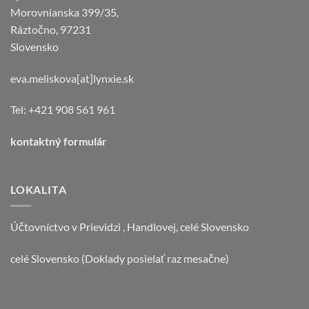
Morovnianska 399/35,
Ráztočno, 97231
Slovensko
eva.meliskova[at]lynxie.sk
Tel: +421 908 561 961
kontaktný formulár
LOKALITA
Účtovníctvo v Prievidzi , Handlovej, celé Slovensko
celé Slovensko (Doklady posielať raz mesačne)